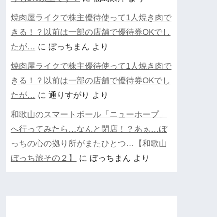
焼肉屋ライクで株主優待使って1人焼き肉で
きる！？以前は一部の店舗で優待券OKでし
たが…
に
ぼっちまん
より
焼肉屋ライクで株主優待使って1人焼き肉で
きる！？以前は一部の店舗で優待券OKでし
たが…
に
通りすがり
より
和歌山のスマートボール「ニューホープ」
へ行ってみたら…なんと閉店！？あぁ…ぼ
っちの心の拠り所がまたひとつ…【和歌山
ぼっち旅その２】
に
ぼっちまん
より