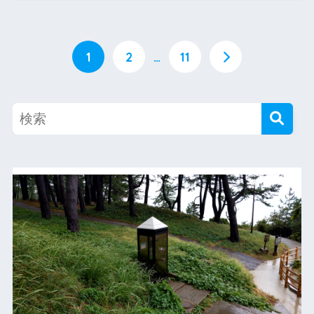
1
2
…
11