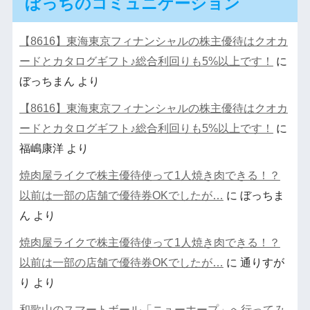
ぼっちのコミュニケーション
【8616】東海東京フィナンシャルの株主優待はクオカ
ードとカタログギフト♪総合利回りも5%以上です！
に
ぼっちまん
より
【8616】東海東京フィナンシャルの株主優待はクオカ
ードとカタログギフト♪総合利回りも5%以上です！
に
福嶋康洋
より
焼肉屋ライクで株主優待使って1人焼き肉できる！？
以前は一部の店舗で優待券OKでしたが…
に
ぼっちま
ん
より
焼肉屋ライクで株主優待使って1人焼き肉できる！？
以前は一部の店舗で優待券OKでしたが…
に
通りすが
り
より
和歌山のスマートボール「ニューホープ」へ行ってみ