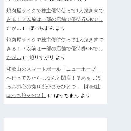
焼肉屋ライクで株主優待使って1人焼き肉で
きる！？以前は一部の店舗で優待券OKでし
たが…
に
ぼっちまん
より
焼肉屋ライクで株主優待使って1人焼き肉で
きる！？以前は一部の店舗で優待券OKでし
たが…
に
通りすがり
より
和歌山のスマートボール「ニューホープ」
へ行ってみたら…なんと閉店！？あぁ…ぼ
っちの心の拠り所がまたひとつ…【和歌山
ぼっち旅その２】
に
ぼっちまん
より