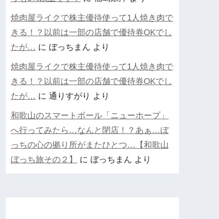
焼肉屋ライクで株主優待使って1人焼き肉で
きる！？以前は一部の店舗で優待券OKでし
たが…
に
ぼっちまん
より
焼肉屋ライクで株主優待使って1人焼き肉で
きる！？以前は一部の店舗で優待券OKでし
たが…
に
通りすがり
より
和歌山のスマートボール「ニューホープ」
へ行ってみたら…なんと閉店！？あぁ…ぼ
っちの心の拠り所がまたひとつ…【和歌山
ぼっち旅その２】
に
ぼっちまん
より