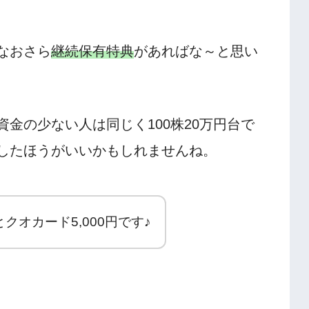
なおさら
継続保有特典
があればな～と思い
金の少ない人は同じく100株20万円台で
したほうがいいかもしれませんね。
クオカード5,000円です♪