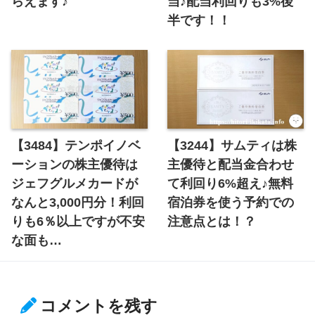
らえます♪
当♪配当利回りも3%後
半です！！
【3484】テンポイノベ
【3244】サムティは株
ーションの株主優待は
主優待と配当金合わせ
ジェフグルメカードが
て利回り6%超え♪無料
なんと3,000円分！利回
宿泊券を使う予約での
りも6％以上ですが不安
注意点とは！？
な面も…
コメントを残す