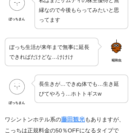
私はまだサムティの株主優待と無
縁なので今後もらってみたいと思
ってます
ぼっちまん
ぼっち生活が来年まで無事に延長
できればだけどな…けけけ
昭和虫
長生きが…できぬ体でも…生き延
びてやろう…ホトトギスw
ぼっちまん
藤田観光
ワシントンホテル系の
もありますが、
こっちは正規料金の50％OFFになるタイプで