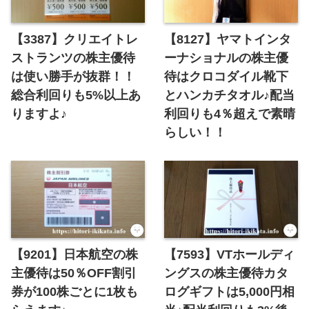
【3387】クリエイトレ
【8127】ヤマトインタ
ストランツの株主優待
ーナショナルの株主優
は使い勝手が抜群！！
待はクロコダイル靴下
総合利回りも5%以上あ
とハンカチタオル♪配当
りますよ♪
利回りも4％超えで素晴
らしい！！
【9201】日本航空の株
【7593】VTホールディ
主優待は50％OFF割引
ングスの株主優待カタ
券が100株ごとに1枚も
ログギフトは5,000円相