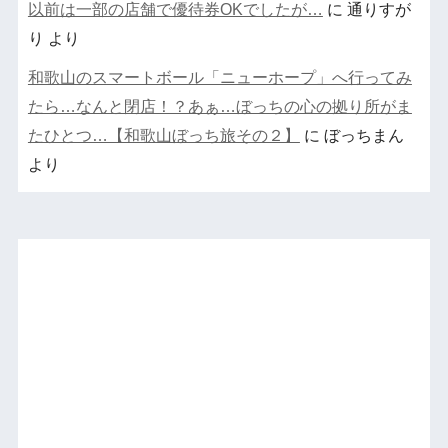
以前は一部の店舗で優待券OKでしたが…
に
通りすが
り
より
和歌山のスマートボール「ニューホープ」へ行ってみ
たら…なんと閉店！？あぁ…ぼっちの心の拠り所がま
たひとつ…【和歌山ぼっち旅その２】
に
ぼっちまん
より