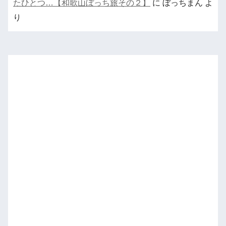
たひとつ…【和歌山ぼっち旅その２】
に
ぼっちまん
よ
り